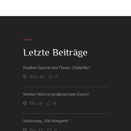
Letzte Beiträge
Familien-Special zum Thema: „Südafrika“
März 10
0
Welcher Wein zu mexikanischem Essen?
Feb. 18
0
Verkostung „Alte Metzgerei“
Dez. 17
0